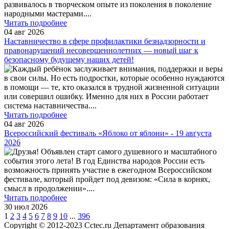
развивалось в творческом опыте из поколения в поколение
народными мастерами.
...
Читать подробнее
04 авг 2026
Наставничество в сфере профилактики безнадзорности и
правонарушений несовершеннолетних — новый шаг к
безопасному будущему наших детей!
Каждый ребёнок заслуживает внимания, поддержки и веры
в свои силы. Но есть подростки, которые особенно нуждаются
в помощи — те, кто оказался в трудной жизненной ситуации
или совершил ошибку. Именно для них в России работает
система наставничества.
...
Читать подробнее
04 авг 2026
Всероссийский фестиваль «Яблоко от яблони» - 19 августа
2026
Друзья! Объявлен старт самого душевного и масштабного
события этого лета! В год Единства народов России есть
возможность принять участие в ежегодном Всероссийском
фестивале, который пройдет под девизом: «Сила в корнях,
смысл в продолжении».
...
Читать подробнее
30 июл 2026
1
2
3
4
5
6
7
8
9
10
...
396
Copyright © 2012-2023 Cctec.ru
Департамент образования