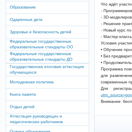
Что ждёт участ
Образование
- Программиров
- 3D-моделиро
Одаренные дети
- Решение прак
- Новый курс по
Здоровье и безопасность детей
- Мастер-класс
Федеральные государственные
Условия участия
образовательные стандарты ОО
• Обучение про
Федеральные государственные
• Без предвари
образовательные стандарты ДО
• Продолжитель
Государственная итоговая аттестация
Программа помо
обучающихся
для развлечени
Молодежная политика
современные пр
Для регистр
Книга памяти
utm_source=gov
Внимание: бесп
Отдых детей
Аттестация руководящих и
педагогических работников
Оценка образования