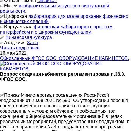
✅Онлайн-школа
"Знайка"
.
✅Музей
изобразительных искусств в виртуальной
реальности
.
✅Цифровая
лаборатория для моделирования физических
и химических явлений
.
✅Виртуальная
физическая лаборатория с простым
интерфейсом и с широким функционалом
.
✅
Финансовая культура
✅Академия
Хана
.
Читать подробнее
16 мая 2022
Обновленный ФГОС ООО. ОБОРУДОВАНИЕ КАБИНЕТОВ.
Вопрос создания кабинетов регламентирован п.36.3.
ФГОС ООО.
✅Приказ Министерства просвещения Российской
Федерации от 23.08.2021 № 590 "Об утверждении перечня
средств обучения и воспитания, соответствующих
современным условиям обучения, необходимых при
оснащении общеобразовательных организаций в целях
реализации мероприятий, предусмотренных подпунктом "г"
пункта 5 приложения № 3 к государственной программе