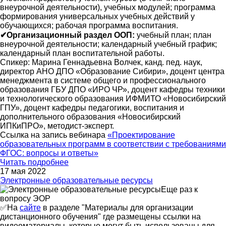
внеурочной деятельности), учебных модулей; программа
формирования универсальных учебных действий у
обучающихся; рабочая программа воспитания.
✔Организационный раздел ООП:
учебный план; план
внеурочной деятельности; календарный учебный график;
календарный план воспитательной работы.
Спикер: Марина Геннадьевна Волчек, канд. пед. наук,
директор АНО ДПО «Образование Сибири», доцент центра
менеджмента в системе общего и профессионального
образования ГБУ ДПО «ИРО ЧР», доцент кафедры техники
и технологического образования ИФМИТО «Новосибирский
ГПУ», доцент кафедры педагогики, воспитания и
дополнительного образования «Новосибирский
ИПКиПРО», методист-эксперт.
Ссылка на запись вебинара
«Проектирование
образовательных программ в соответствии с требованиями
ФГОС: вопросы и ответы»
Читать подробнее
17 мая 2022
Электронные образовательные ресурсы
Еще раз к
вопросу ЭОР
✅На
сайте
в разделе "Материалы для организации
дистанционного обучения" где размещены ссылки на
видеоматериалы, которые могут быть использованы для