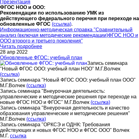
Презентация
ФГОС НОО и ООО:
Рекомендации по использованию УМК из
действующего федерального перечня при переходе на
обновленные ФГОС
(ссылка)
.
Информационно-методическая справка "Сравнительный
анализ (включая методические рекомендации)ФГОС НОО и
ООО второго и третьего поколения"
Читать подробнее
28 апр 2022
Обновленные ФГОС: учебный план
Запись семинара
"Новый ФГОС ООО: учебный план НОО" М.Г.Волчек
(ссылка)
Запись семинара "Новый ФГОС ООО: учебный план ООО"
М.Г.Волчек
(ссылка)
Запись семинара "Внеурочная деятельность:
управленческие и методические решения при переходе на
новые ФГОС НОО и ФГОС" М.Г.Волчек
(ссылка)
Запись семинара "Внеурочная деятельность и качество
образования управленческие и методические решения"
М.Г.Волчек
(ссылка)
Запись семинара "ОРКСЭ и ОДНК: Требования
действующих и новых ФГОС НОО и ФГОС ООО" Волчек
М.Г.
ссылка