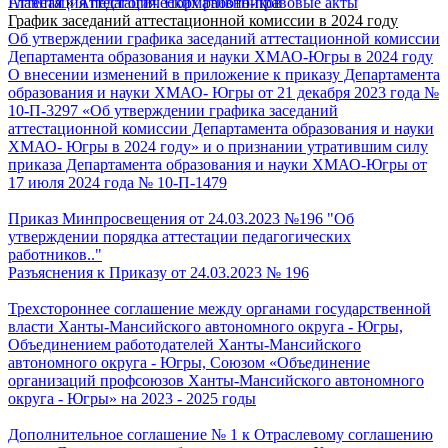
Главная
Аттестация педагогических работников
»
Аттестация. Нормативно-правовые акты
График заседаний аттестационной комиссии в 2024 году
Об утверждении графика заседаний аттестационной комиссии
Департамента образования и науки ХМАО-Югры в 2024 году
О внесении изменений в приложение к приказу Департамента
образования и науки ХМАО- Югры от 21 декабря 2023 года №
10-П-3297 «Об утверждении графика заседаний
аттестационной комиссии Департамента образования и науки
ХМАО- Югры в 2024 году» и о признании утратившим силу
приказа Департамента образования и науки ХМАО-Югры от
17 июля 2024 года № 10-П-1479
Приказ Минпросвещения от 24.03.2023 №196 "Об
утверждении порядка аттестации педагогических
работников.."
Разъяснения к Приказу от 24.03.2023 № 196
Трехстороннее соглашение между органами государственной
власти Ханты-Мансийского автономного округа - Югры,
Объединением работодателей Ханты-Мансийского
автономного округа - Югры, Союзом «Объединение
организаций профсоюзов Ханты-Мансийского автономного
округа - Югры» на 2023 - 2025 годы
Дополнительное соглашение № 1 к Отраслевому соглашению