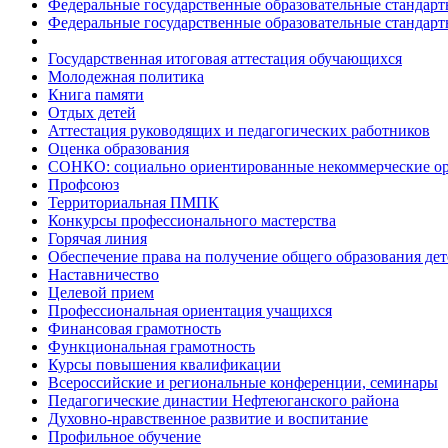
Федеральные государственные образовательные стандар
Федеральные государственные образовательные стандар
Государственная итоговая аттестация обучающихся
Молодежная политика
Книга памяти
Отдых детей
Аттестация руководящих и педагогических работников
Оценка образования
СОНКО: социально ориентированные некоммерческие о
Профсоюз
Территориальная ПМПК
Конкурсы профессионального мастерства
Горячая линия
Обеспечение права на получение общего образования дет
Наставничество
Целевой прием
Профессиональная ориентация учащихся
Финансовая грамотность
Функциональная грамотность
Курсы повышения квалификации
Всероссийские и региональные конференции, семинары
Педагогические династии Нефтеюганского района
Духовно-нравственное развитие и воспитание
Профильное обучение