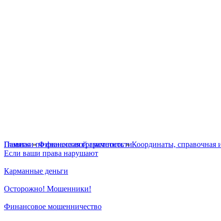
Главная
Памятки по финансовой грамотности
»
Финансовая грамотность
»
Координаты, справочная 
Если ваши права нарушают
Карманные деньги
Осторожно! Мошенники!
Финансовое мошенничество