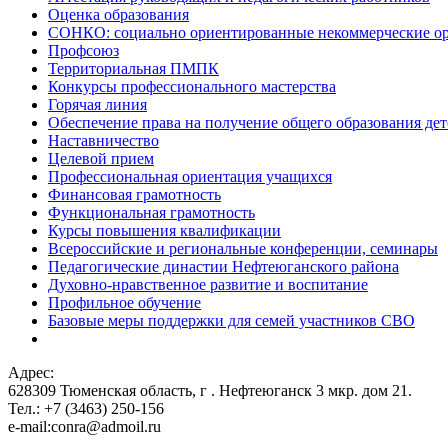
Оценка образования
СОНКО: социально ориентированные некоммерческие о
Профсоюз
Территориальная ПМПК
Конкурсы профессионального мастерства
Горячая линия
Обеспечение права на получение общего образования дет
Наставничество
Целевой прием
Профессиональная ориентация учащихся
Финансовая грамотность
Функциональная грамотность
Курсы повышения квалификации
Всероссийские и региональные конференции, семинары
Педагогические династии Нефтеюганского района
Духовно-нравственное развитие и воспитание
Профильное обучение
Базовые меры поддержки для семей участников СВО
Адрес:
628309 Тюменская область,
г . Нефтеюганск 3 мкр. дом 21.
Тел.: +7 (3463) 250-156
e-mail:conra@admoil.ru