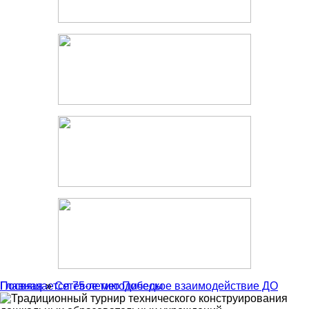
Главная
Посвящается 75-летию Победы
»
Сетевое методическое взаимодействие ДО
Традиционный турнир технического конструирования