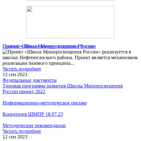
Главная
Проект «Школа Минпросвещения России»
»
Школа Минпросвещения России
Проект «Школа Минпросвещения России» реализуется в
школах Нефтеюганского района. Проект является механизмом
реализации базового принципа
...
Читать подробнее
12 сен 2023
Федеральные документы
Типовая программа развития Школы Минпросвещения
России проект 2022
Информационно-методическое письмо
Концепция ШМПР 18.07.23
Методические рекомендации
Читать подробнее
12 сен 2023