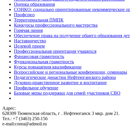
Оценка образования
СОНКО: социально ориентированные некоммерческие о
Профсоюз
Территориальная ПМПК
Конкурсы профессионального мастерства
Горячая линия
Обеспечение права на получение общего образования дет
Наставничество
Целевой прием
Профессиональная ориентация учащихся
Финансовая грамотность
Функциональная грамотность
Курсы повышения квалификации
Всероссийские и региональные конференции, семинары
Педагогические династии Нефтеюганского района
Духовно-нравственное развитие и воспитание
Профильное обучение
Базовые меры поддержки для семей участников СВО
Адрес:
628309 Тюменская область,
г . Нефтеюганск 3 мкр. дом 21.
Тел.: +7 (3463) 250-156
e-mail:conra@admoil.ru