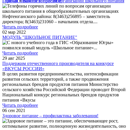
Главная
Горячая линия по вопросам организации школьного питания
»
Важное и полезное
Телефоны горячих линий по вопросам организации
школьного питания в общеобразовательных организациях
Нефтеюганского района: 8(3463)256895 – заместитель
директора; 8(3463)231060 – начальник отдела.
...
Читать подробнее
02 мар 2022
МОДУЛЬ "ШКОЛЬНОЕ ПИТАНИЕ"
С нового учебного года в ГИС «Образование Югры»
появился новый модуль «Школьное питание»
...
Читать подробнее
29 авг 2025
Поддержим отечественного производителя на конкурсе
«ВКУСЫ РОССИИ»
В целях развития предпринимательства, интенсификации
развития сельских территорий, а также продвижения
региональных брендов продуктов питания Министерство
сельского хозяйства Российской Федерации проводит Второй
Национальный конкурс региональных брендов продуктов
питания «Вкусы
Читать подробнее
06 сен 2021
Здоровое питание – профилактика заболевания!
Здоровое питание – это питание, обеспечивающее рост,
оптимальное развитие, полноценную жизнедеятельность, оно