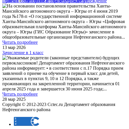
Главная
Прием в общеобразовательное учреждение
»
Зачисление в образовательное учреждение
На основании постановления правительства Ханты-
Мансийского автономного округа – Югры от 4 июня 2019
года №178-п «О государственной информационной системе
Ханты-Мансийского автономного округа – Югры «Цифровая
образовательная платформа Ханты-Мансийского автономного
округа – Югры (ГИС Образование Югры)» зачисление в
общеобразовательные организации Нефтеюганского района
...
Читать подробнее
13 мар 2026
Зачисление в 1 класс
Уважаемые родители (законные представители) будущих
первоклассников! Департамент образования Нефтеюганского
района информирует: • в соответствии с п.17 Порядка прием
заявлений о приеме на обучение в первый класс для детей,
указанных в пунктах 9, 10 и 12 Порядка, а также
проживающих на закрепленной территории, начинается 01
апреля 2025 года и завершается 30 июня 2025 года;
...
Читать подробнее
28 мар 2025
Copyright © 2012-2023 Cctec.ru
Департамент образования
Нефтеюганского района