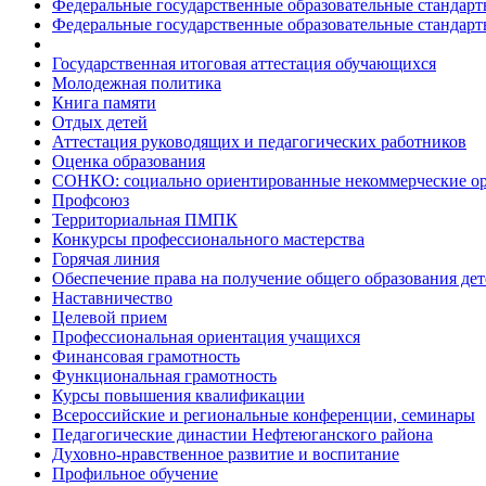
Федеральные государственные образовательные стандар
Федеральные государственные образовательные стандар
Государственная итоговая аттестация обучающихся
Молодежная политика
Книга памяти
Отдых детей
Аттестация руководящих и педагогических работников
Оценка образования
СОНКО: социально ориентированные некоммерческие о
Профсоюз
Территориальная ПМПК
Конкурсы профессионального мастерства
Горячая линия
Обеспечение права на получение общего образования дет
Наставничество
Целевой прием
Профессиональная ориентация учащихся
Финансовая грамотность
Функциональная грамотность
Курсы повышения квалификации
Всероссийские и региональные конференции, семинары
Педагогические династии Нефтеюганского района
Духовно-нравственное развитие и воспитание
Профильное обучение