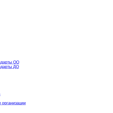
ндарты ОО
ндарты ДО
в
 организации