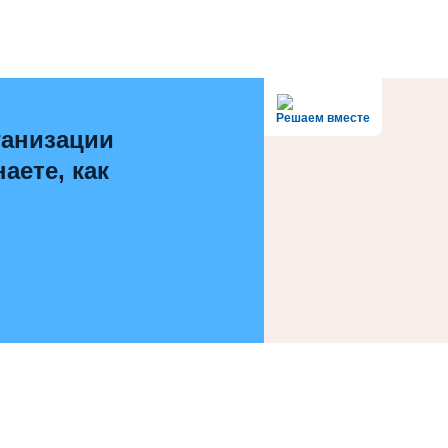
Решаем вместе
ганизации
аете, как