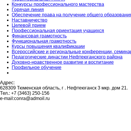
Конкурсы профессионального мастерства
Горячая линия
Обеспечение права на получение общего образовани
Наставничество
Целевой прием
Профессиональная ориентация учащихся
Финансовая грамотность
Функциональная грамотность
Курсы повышения квалификации
Всероссийские и региональные конференции, семин
Педагогические династии Нефтеюганского района
Духовно-нравственное развитие и воспитание
Профильное обучение
Адрес:
628309 Тюменская область,
г . Нефтеюганск 3 мкр. дом 21.
Тел.: +7 (3463) 250-156
e-mail:conra@admoil.ru