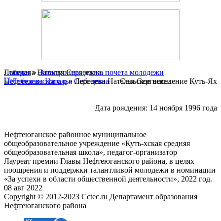
Главная
Лебедева Наталья Сергеевна
»
Электронная доска почета молодежи
Нефтеюганского р
» Лебедева Наталья Сергеевна
Сельское поселение Куть-Ях
Дата рождения: 14 ноября 1996 года
Нефтеюганское районное муниципальное
общеобразовательное учреждение «Куть-хская средняя
общеобразовательная школа», педагог-организатор
Лауреат премии Главы Нефтеюганского района, в целях
поощрения и поддержки талантливой молодежи в номинации
«За успехи в области общественной деятельности», 2022 год.
08 авг 2022
Copyright © 2012-2023 Cctec.ru
Департамент образования
Нефтеюганского района