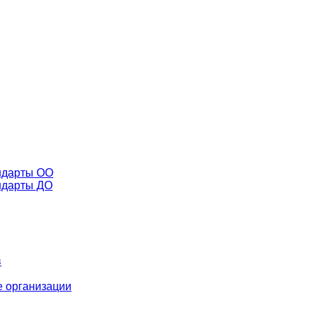
ндарты ОО
ндарты ДО
в
 организации