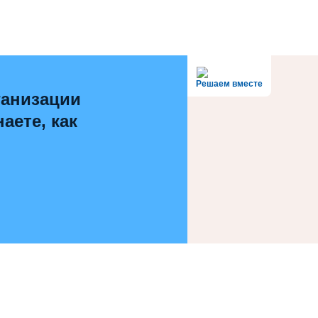
Решаем вместе
ганизации
аете, как