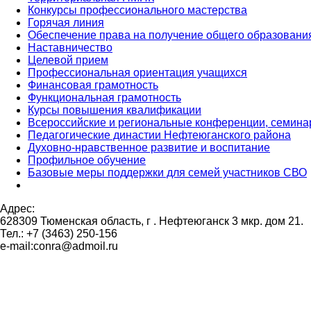
Конкурсы профессионального мастерства
Горячая линия
Обеспечение права на получение общего образовани
Наставничество
Целевой прием
Профессиональная ориентация учащихся
Финансовая грамотность
Функциональная грамотность
Курсы повышения квалификации
Всероссийские и региональные конференции, семин
Педагогические династии Нефтеюганского района
Духовно-нравственное развитие и воспитание
Профильное обучение
Базовые меры поддержки для семей участников СВО
Адрес:
628309 Тюменская область,
г . Нефтеюганск 3 мкр. дом 21.
Тел.: +7 (3463) 250-156
e-mail:conra@admoil.ru