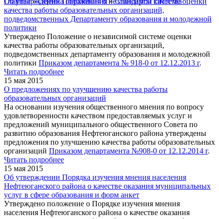
Главная
Об утверждении Положения о независимой системе оценки
»
Оценка образования
»
Стандарты качества
качества работы образовательных организаций,
подведомственных Департаменту образования и молодежной
политики
Утверждено Положение о независимой системе оценки
качества работы образовательных организаций,
подведомственных департаменту образования и молодежной
политики
Приказом департамента № 918-0 от 12.12.2013 г
.
Читать подробнее
15 мая 2015
О предложениях по улучшению качества работы
образовательных организаций
На основании изучения общественного мнения по вопросу
удовлетворенности качеством предоставляемых услуг и
предложений муниципального общественного Совета по
развитию образования Нефтеюганского района утверждены
предложения по улучшению качества работы образовательных
организаций
Приказом департамента №908-0 от 12.12.2014 г
.
Читать подробнее
15 мая 2015
Об утверждении Порядка изучения мнения населения
Нефтеюганского района о качестве оказания муниципальных
услуг в сфере образования и форм анкет
Утверждено положение о Порядке изучения мнения
населения Нефтеюганского района о качестве оказания