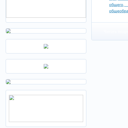
общего
общеобра
Читать подр