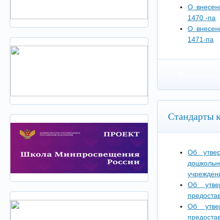
О внесен
1470 -па
О внесен
1471-па
Читать подр
Стандарты к
Об утвер
дошкольн
учрежден
Об утве
предоста
Об утве
предоста