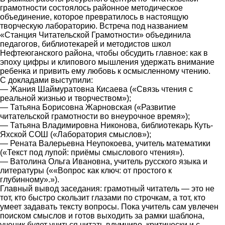
грамотности состоялось районное методическое
объединение, которое превратилось в настоящую
творческую лабораторию. Встреча под названием
«Станция Читательской Грамотности» объединила
педагогов, библиотекарей и методистов школ
Нефтеюганского района, чтобы обсудить главное: как в
эпоху цифры и клипового мышления удержать внимание
ребенка и привить ему любовь к осмысленному чтению.
С докладами выступили:
— Жания Шаймуратовна Кисаева («Связь чтения с
реальной жизнью и творчеством»);
— Татьяна Борисовна Жарновская («Развитие
читательской грамотности во внеурочное время»);
— Татьяна Владимировна Никонова, библиотекарь Куть-
Яхской СОШ («Лаборатория смыслов»);
— Рената Валерьевна Неупокоева, учитель математики
(«Текст под лупой: приёмы смыслового чтения»).
— Ватолина Ольга Ивановна, учитель русского языка и
литературы (««Вопрос как ключ: от простого к
глубинному».»).
Главный вывод заседания: грамотный читатель — это не
тот, кто быстро скользит глазами по строчкам, а тот, кто
умеет задавать тексту вопросы. Пока учитель сам увлечен
поиском смыслов и готов выходить за рамки шаблона,
ученик будет учиться читать вдумчиво, критически и с