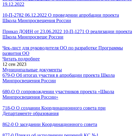
19.12.2022
10-П-2782 06.12.2022 О проведении апробации проекта
Школа Минпросвещения России
Приказ ДОИН от 23.06.2022 10-П-1271 О реализации проекта
Школа Минпросвеще России
Чек-лист для руководителя ОО по разработке Программы
развития ОО
Читать подробнее
12 сен 2023
Муниципальные документы
679-О Об итогах участия в апробации проекта Школа
Минпросвещения России
680-О О сопровождении участников проекта «Школа
Минпросвещения России»
718-О О создании Координационного совета при
Департаменте образования
862-0 О заседании Координационного совета
877-0 Приказ об исполнении решений КС №1