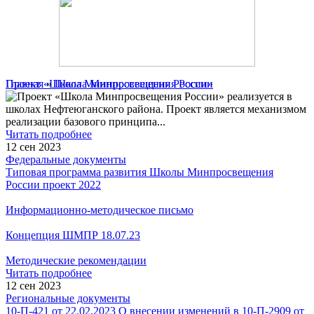
Главная
Проект «Школа Минпросвещения России»
»
Школа Минпросвещения России
Проект «Школа Минпросвещения России» реализуется в
школах Нефтеюганского района. Проект является механизмом
реализации базового принципа
...
Читать подробнее
12 сен 2023
Федеральные документы
Типовая программа развития Школы Минпросвещения
России проект 2022
Информационно-методическое письмо
Концепция ШМПР 18.07.23
Методические рекомендации
Читать подробнее
12 сен 2023
Региональные документы
10-П-421 от 22.02.2023 О внесении изменений в 10-П-2909 от