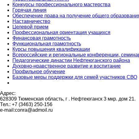
Конкурсы профессионального мастерства
Горячая линия
Обеспечение права на получение общего образовани
Наставничество
Целевой прием
Профессиональная ориентация учащихся
Финансовая грамотность
Функциональная грамотность
Курсы повышения квалификации
Всероссийские и региональные конференции, семин
Педагогические династии Нефтеюганского района
Духовно-нравственное развитие и воспитание
Профильное обучение
Базовые меры поддержки для семей участников СВО
Адрес:
628309 Тюменская область,
г . Нефтеюганск 3 мкр. дом 21.
Тел.: +7 (3463) 250-156
e-mail:conra@admoil.ru