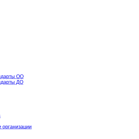
ндарты ОО
ндарты ДО
в
 организации