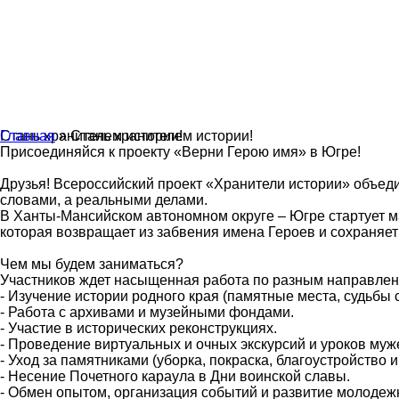
Главная
Стань хранителем истории!
» Стань хранителем истории!
Присоединяйся к проекту «Верни Герою имя» в Югре!
Друзья! Всероссийский проект «Хранители истории» объеди
словами, а реальными делами.
В Ханты-Мансийском автономном округе – Югре стартует ма
которая возвращает из забвения имена Героев и сохраняет
Чем мы будем заниматься?
Участников ждет насыщенная работа по разным направлен
- Изучение истории родного края (памятные места, судьбы 
- Работа с архивами и музейными фондами.
- Участие в исторических реконструкциях.
- Проведение виртуальных и очных экскурсий и уроков муж
- Уход за памятниками (уборка, покраска, благоустройство
- Несение Почетного караула в Дни воинской славы.
- Обмен опытом, организация событий и развитие молодеж