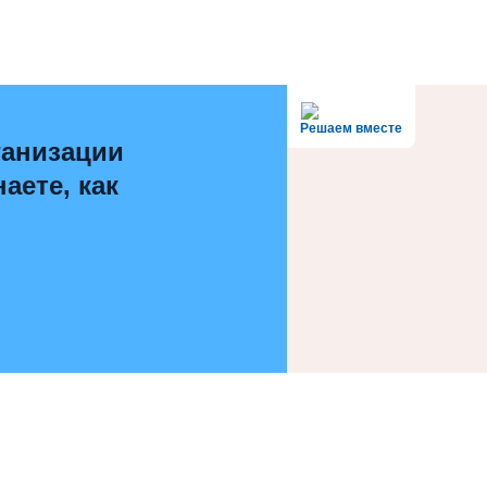
Решаем вместе
ганизации
аете, как