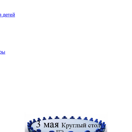
я детей
ары