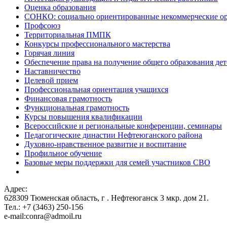
Оценка образования
СОНКО: социально ориентированные некоммерческие о
Профсоюз
Территориальная ПМПК
Конкурсы профессионального мастерства
Горячая линия
Обеспечение права на получение общего образования дет
Наставничество
Целевой прием
Профессиональная ориентация учащихся
Финансовая грамотность
Функциональная грамотность
Курсы повышения квалификации
Всероссийские и региональные конференции, семинары
Педагогические династии Нефтеюганского района
Духовно-нравственное развитие и воспитание
Профильное обучение
Базовые меры поддержки для семей участников СВО
Адрес:
628309 Тюменская область,
г . Нефтеюганск 3 мкр. дом 21.
Тел.: +7 (3463) 250-156
e-mail:conra@admoil.ru