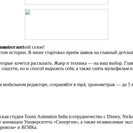
тний сезон!
являет летний сезон!
том истории. В июне стартовал приём заявок на главный детск
торые хочется рассказать. Жанр и техника — на ваш выбор. Гла
соцсети, но и способ выразить себя, а также снять мультфильм и
 мобильном редакторе, сохраняйте в mp4, хронометраж — до 5 м
ая студия Toonz Animation India (сотрудничество с Disney, Nicke
 анимации Университета «Синергия», а также независимые эксп
аровоза» и ВГИКа.