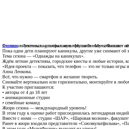
Главная
Фестиваль уличных мультфильмов «МультФилин» объявляет ле
» Фестиваль уличных мультфильмов «МультФилин» объ
Пока одни дети планируют каникулы, другие уже снимают об э
Тема сезона — «Однажды на каникулах».
Ждём летние детективы, городские квесты и любые истории, ко
«Идея проекта — показать, что телефон — это не только игры и 
Анна Ленкова.
Всё, что нужно — смартфон и желание творить.
Снимайте вертикально или горизонтально, монтируйте в любом
К участию приглашаются:
• авторы от 4 до 18 лет
• анимационные студии
• семейные команд
Жюри сезона — международный уровень!
В этом году к оценке работ присоединилась легендарная индийск
Вместе с ними — студии «ШАР», «Шаровая молния», факультет
Ранее в жюри входили представители «Союзмультфильма», «П
В этом году «МультФилин» выходит на улицы!