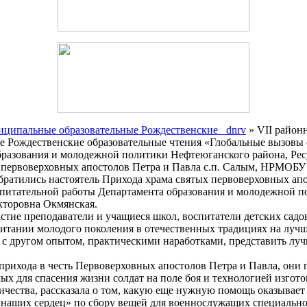
ципальные образовательные Рождественские _dnrv
» VII район
ождественские образовательные чтения «Глобальные вызовы с
бразования и молодежной политики Нефтеюганского района, Ре
х первоверховных апостолов Петра и Павла с.п. Салым, НРМО
братились настоятель Прихода храма святых первоверховных ап
оспитательной работы Департамента образования и молодежной 
торовна Окмянская.
тие преподаватели и учащиеся школ, воспитатели детских садов
итании молодого поколения в отечественных традициях на лучш
 с другом опытом, практическими наработками, представить лу
рихода в честь Первоверховных апостолов Петра и Павла, они п
ых для спасения жизни солдат на поле боя и технологией изгот
ичества, рассказала о том, какую еще нужную помощь оказывае
 наших сердец» по сбору вещей для военнослужащих специально