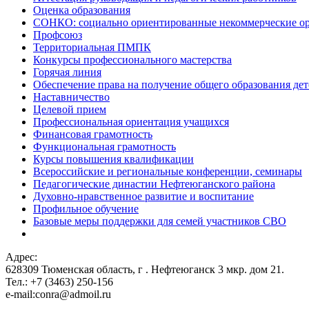
Оценка образования
СОНКО: социально ориентированные некоммерческие о
Профсоюз
Территориальная ПМПК
Конкурсы профессионального мастерства
Горячая линия
Обеспечение права на получение общего образования дет
Наставничество
Целевой прием
Профессиональная ориентация учащихся
Финансовая грамотность
Функциональная грамотность
Курсы повышения квалификации
Всероссийские и региональные конференции, семинары
Педагогические династии Нефтеюганского района
Духовно-нравственное развитие и воспитание
Профильное обучение
Базовые меры поддержки для семей участников СВО
Адрес:
628309 Тюменская область,
г . Нефтеюганск 3 мкр. дом 21.
Тел.: +7 (3463) 250-156
e-mail:conra@admoil.ru