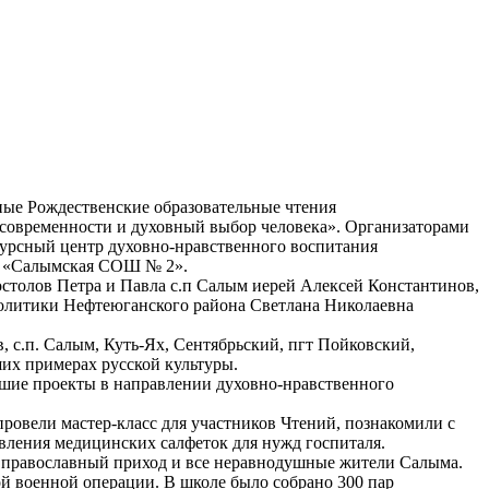
ные Рождественские образовательные чтения
овременности и духовный выбор человека». Организаторами
сурсный центр духовно-нравственного воспитания
БУ «Салымская СОШ № 2».
остолов Петра и Павла с.п Салым иерей Алексей Константинов,
политики Нефтеюганского района Светлана Николаевна
, с.п. Салым, Куть-Ях, Сентябрьский, пгт Пойковский,
их примерах русской культуры.
чшие проекты в направлении духовно-нравственного
ровели мастер-класс для участников Чтений, познакомили с
овления медицинских салфеток для нужд госпиталя.
т православный приход и все неравнодушные жители Салыма.
й военной операции. В школе было собрано 300 пар