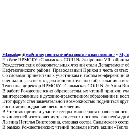
Главная
VII районные Рождественские образовательные чтения
»
Духовно-нравственное развитие и воспитание
»
Муни
На базе НРМОБУ «Салымская СОШ № 2» прошли VII районные Р
Рождественских образовательных чтений стали Департамент о
Нефтеюганского района, Православный Приход в честь святы
Со словами приветствия к участникам и гостям конференции о
специалист-эксперт отдела дополнительного образования и в
Телегина, директор НРМОБУ «Салымская СОШ N 2» Анна Вик
В работе Рождественских образовательных чтений приняли учас
заинтересованные в духовно-нравственном образовании и восп
Этот форум стал замечательной возможностью поделиться друг
воспитания подрастающего поколения.
В Чтениях приняли участие сестры милосердия православного п
технологией изготовления тактических носилок, так необходим
Лыгина Наталья Викторовна, старшая сестра Салымского сестр
В рамках Рождественских чтений подвели итоги акции «Тепло