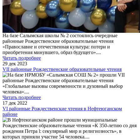
На базе Салымская школы № 2 состоялись очередные
районные Рождественские образовательные чтения
«Православие и отечественная культура: потери и
приобретения минувшего, образ будущего».
...
Читать подробнее
29 дек 2023
VII районные Рождественские образовательные чтения
На базе НРМОБУ «Салымская СОШ № 2» прошли VII
районные Рождественские образовательные чтения
«Глобальные вызовы современности и духовный выбор
человека».
...
Читать подробнее
17 дек 2022
VI районные Рождественские чтения в Нефтеюганском
районе
В Нефтеюганском районе прошли муниципальные
Рождественские образовательные чтения «К 350-летию со дня
рождения Петра l: секулярный мир и религиозность», в
которых приняли участие 54 человека.
...