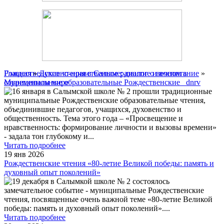
Главная
Рождественские чтения в Салыме: диалог о вечном в
»
Духовно-нравственное развитие и воспитание
»
Муниципальные образовательные Рождественские _dnrv
современном мире
16 января в Салымской школе № 2 прошли традиционные
муниципальные Рождественские образовательные чтения,
объединившие педагогов, учащихся, духовенство и
общественность. Тема этого года – «Просвещение и
нравственность: формирование личности и вызовы времени»
- задала тон глубокому и
...
Читать подробнее
19 янв 2026
Рождественские чтения «80-летие Великой победы: память и
духовный опыт поколений»
19 декабря в Салымкой школе № 2 состоялось
замечательное событие - муниципальные Рождественские
чтения, посвященные очень важной теме «80-летие Великой
победы: память и духовный опыт поколений».
...
Читать подробнее