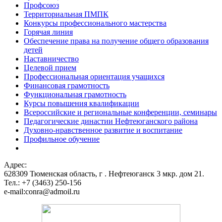
Профсоюз
Территориальная ПМПК
Конкурсы профессионального мастерства
Горячая линия
Обеспечение права на получение общего образования
детей
Наставничество
Целевой прием
Профессиональная ориентация учащихся
Финансовая грамотность
Функциональная грамотность
Курсы повышения квалификации
Всероссийские и региональные конференции, семинары
Педагогические династии Нефтеюганского района
Духовно-нравственное развитие и воспитание
Профильное обучение
Адрес:
628309 Тюменская область,
г . Нефтеюганск 3 мкр. дом 21.
Тел.: +7 (3463) 250-156
e-mail:conra@admoil.ru