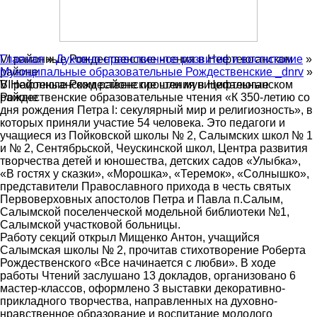
Главная
VI районные Рождественские чтения в Нефтеюганском
»
Духовно-нравственное развитие и воспитание
»
Муниципальные образовательные Рождественские _dnrv
районе
»
VI районные Рождественские чтения в Нефтеюганском
В Нефтеюганском районе прошли муниципальные
районе
Рождественские образовательные чтения «К 350-летию со
дня рождения Петра l: секулярный мир и религиозность», в
которых приняли участие 54 человека. Это педагоги и
учащиеся из Пойковской школы № 2, Салымских школ № 1
и № 2, Сентябрьской, Чеускинской школ, Центра развития
творчества детей и юношества, детских садов «Улыбка»,
«В гостях у сказки», «Морошка», «Теремок», «Солнышко»,
представители Православного прихода в честь святых
Первоверховных апостолов Петра и Павла п.Салым,
Салымской поселенческой модельной библиотеки №1,
Салымской участковой больницы.
Работу секций открыл Мищенко Антон, учащийся
Салымская школы № 2, прочитав стихотворение Роберта
Рождественского «Все начинается с любви». В ходе
работы Чтений заслушано 13 докладов, организовано 6
мастер-классов, оформлено 3 выставки декоративно-
прикладного творчества, направленных на духовно-
нравственное образование и воспитание молодого