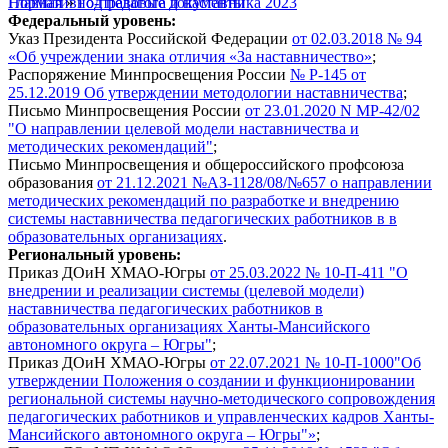
Главная
Нормативно-правовые документы
»
Год педагога и наставника 2023
Федеральный уровень:
Указ Президента Российской Федерации
от 02.03.2018 № 94
«Об учреждении знака отличия «За наставничество»
;
Распоряжение Минпросвещения России
№ Р-145 от
25.12.2019 Об утверждении методологии наставничества
;
Письмо Минпросвещения России
от 23.01.2020 N МР-42/02
"О направлении целевой модели наставничества и
методических рекомендаций"
;
Письмо Минпросвещения и общероссийского профсоюза
образования
от 21.12.2021 №АЗ-1128/08/№657 о направлении
методических рекомендаций по разработке и внедрению
системы наставничества педагогических работников в в
образовательных организациях
.
Региональный уровень:
Приказ ДОиН ХМАО-Югры
от 25.03.2022 № 10-П-411 "О
внедрении и реализации системы (целевой модели)
наставничества педагогических работников в
образовательных организациях Ханты-Мансийского
автономного округа – Югры"
;
Приказ ДОиН ХМАО-Югры
от 22.07.2021 № 10-П-1000"Об
утверждении Положения о создании и функционировании
региональной системы научно-методического сопровождения
педагогических работников и управленческих кадров Ханты-
Мансийского автономного округа – Югры"»
;