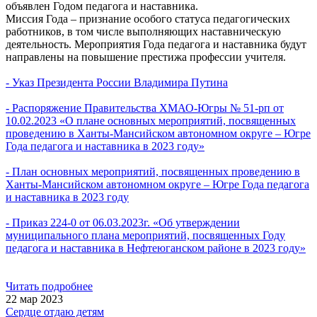
объявлен Годом педагога и наставника.
Миссия Года – признание особого статуса педагогических
работников, в том числе выполняющих наставническую
деятельность. Мероприятия Года педагога и наставника будут
направлены на повышение престижа профессии учителя.
- Указ Президента России Владимира Путина
- Распоряжение Правительства ХМАО-Югры № 51-рп от
10.02.2023 «О плане основных мероприятий, посвященных
проведению в Ханты-Мансийском автономном округе – Югре
Года педагога и наставника в 2023 году»
- План основных мероприятий, посвященных проведению в
Ханты-Мансийском автономном округе – Югре Года педагога
и наставника в 2023 году
- Приказ 224-0 от 06.03.2023г. «Об утверждении
муниципального плана мероприятий, посвященных Году
педагога и наставника в Нефтеюганском районе в 2023 году»
Читать подробнее
22 мар 2023
Сердце отдаю детям