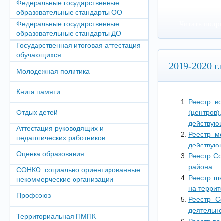
Федеральные государственные
образовательные стандарты ОО
Федеральные государственные
Читать подр
образовательные стандарты ДО
Государственная итоговая аттестация
обучающихся
2019-2020 г.г
Молодежная политика
Книга памяти
Реестр во
Отдых детей
(центров
действую
Аттестация руководящих и
Реестр м
педагогических работников
действую
Оценка образования
Реестр С
района
СОНКО: социально ориентированные
Реестр ш
некоммерческие организации
на терри
Профсоюз
Реестр С
деятельно
Территориальная ПМПК