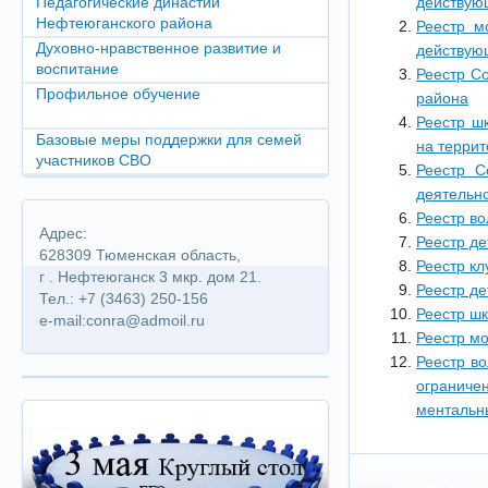
Педагогические династии
действую
Нефтеюганского района
Реестр м
Духовно-нравственное развитие и
действую
воспитание
Реестр С
Профильное обучение
района
Реестр ш
Базовые меры поддержки для семей
на терри
участников СВО
Реестр С
деятельно
Реестр в
Адрес:
Реестр д
628309 Тюменская область,
Реестр к
г . Нефтеюганск 3 мкр. дом 21.
Реестр д
Тел.: +7 (3463) 250-156
Реестр ш
e-mail:conra@admoil.ru
Реестр м
Реестр в
ограниче
ментальн