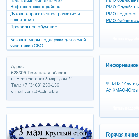
РМО социальны
Педагогические династии
Нефтеюганского района
РМО Служба шк
Духовно-нравственное развитие и
РМО педагогов 
воспитание
РМО библиотек
Профильное обучение
Читать подроб
Базовые меры поддержки для семей
участников СВО
Информацион
Адрес:
628309 Тюменская область,
г . Нефтеюганск 3 мкр. дом 21.
ФГБНУ "Институ
Тел.: +7 (3463) 250-156
АУ ХМАО-Югры "
e-mail:conra@admoil.ru
Читать подроб
Горячая линия