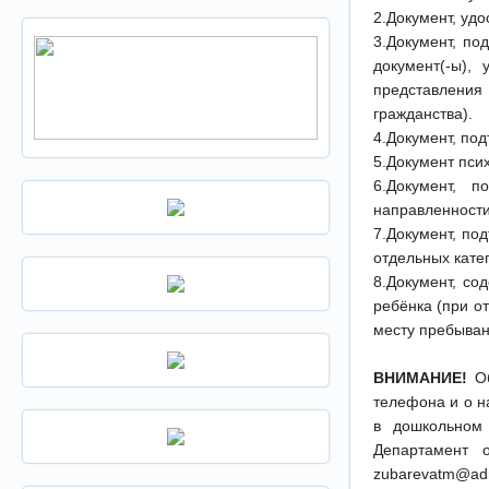
2.Документ, уд
3.Документ, п
документ(-ы),
представления 
гражданства).
4.Документ, по
5.Документ пси
6.Документ, 
направленности
7.Документ, по
отдельных кате
8.Документ, со
ребёнка (при о
месту пребыван
ВНИМАНИЕ!
Об
телефона и о н
в дошкольном
Департамент 
zubarevatm@adm