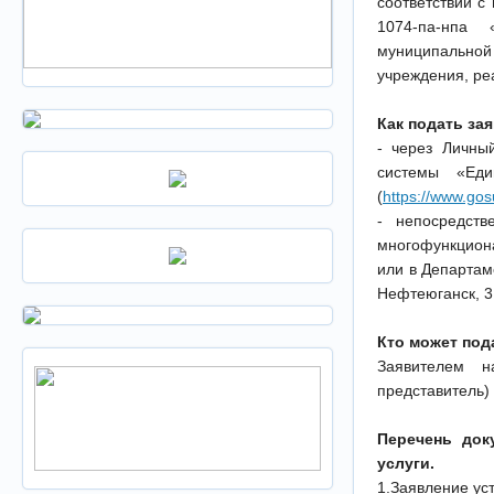
соответствии с
1074-па-нпа 
муниципальной
учреждения, р
Как подать за
- через Личны
системы «Еди
(
https://www.gosu
- непосредств
многофункцион
или в Департам
Нефтеюганск, 3
Кто может под
Заявителем н
представитель)
Перечень док
услуги.
1.Заявление ус