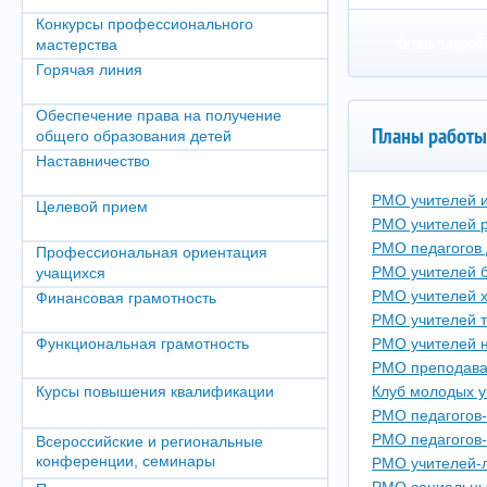
Конкурсы профессионального
Читать подроб
мастерства
Горячая линия
Обеспечение права на получение
Планы работы
общего образования детей
Наставничество
РМО учителей и
Целевой прием
РМО учителей р
РМО педагогов 
Профессиональная ориентация
РМО учителей 
учащихся
РМО учителей 
Финансовая грамотность
РМО учителей т
Функциональная грамотность
РМО учителей н
РМО преподават
Курсы повышения квалификации
Клуб молодых у
РМО педагогов
РМО педагогов-
Всероссийские и региональные
конференции, семинары
РМО учителей-л