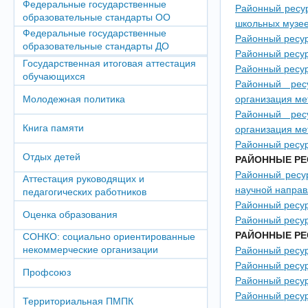
Федеральные государственные
Районный ресу
образовательные стандарты ОО
школьных музе
Федеральные государственные
Районный ресу
образовательные стандарты ДО
Районный ресур
Государственная итоговая аттестация
Районный ресу
обучающихся
Районный рес
Молодежная политика
организация ме
Районный рес
Книга памяти
организация ме
Районный ресур
Отдых детей
РАЙОННЫЕ РЕ
Районный ресу
Аттестация руководящих и
научной напра
педагогических работников
Районный ресур
Оценка образования
Районный ресур
РАЙОННЫЕ РЕ
СОНКО: социально ориентированные
некоммерческие организации
Районный ресур
Районный ресу
Профсоюз
Районный ресур
Районный ресур
Территориальная ПМПК