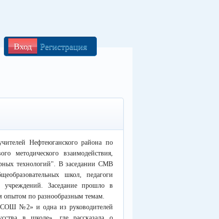
Вход
Регистрация
учителей Нефтеюганского района по
вого методического взаимодействия,
рных технологий". В заседании СМВ
щеобразовательных школ, педагоги
х учреждений. Заседание прошло в
им опытом по разнообразным темам.
СОШ №2» и одна из руководителей
усства в школе», где рассказала о