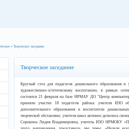
ическое
» Творческое заседание
Творческое заседание
Круглый стол для педагогов дошкольного образования и 
художественно-эстетическому воспитанию, в рамках сете
состоялся 21 февраля на базе НРМАУ ДО "Центр компьюте
приняли участие 18 педагогов района: учителя ИЗО об
дополнительного образования и воспитатели дошкольны
творческой обстановке, учителя школ активно делились сво
Сорокина Лидия Владимировна, учитель ИЗО НРМОБУ «П
этого направления, представила две темы: «Неделя иск