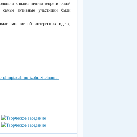
подошли к выполнению теоретической
, самые активные участники были
ывали мнение об интересных идеях,
:
-ob-olimpiadah-po-izobrazitelnomu-