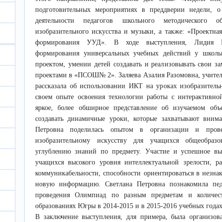
подготовительных мероприятиях в преддверии недели, о
деятельности педагогов школьного методического о
изобразительного искусства и музыки, а также: «Проектная
формирования УУД». В ходе выступления, Лидия В
формирования универсальных учебных действий у школь
проектом, умении детей создавать и реализовывать свои з
проектами в «ПСОШ№ 2». Заляева Азалия Разомовна, учи
рассказала об использовании ИКТ на уроках изобразительн
своем опыте освоения технологии работы с интерактивно
яркое, более обширное представление об изучаемом объ
создавать динамичные уроки, которые захватывают вним
Петровна поделилась опытом в организации и пров
изобразительному искусству для учащихся общеобразо
углублению знаний по предмету. Участие и успешное вы
учащихся высокого уровня интеллектуальной зрелости, р
коммуникабельности, способности ориентироваться в незна
новую информацию. Светлана Петровна познакомила пед
проведения Олимпиад по разным предметам и количес
образованиях Югры в 2014-2015 и в 2015-2016 учебных годах
В заключение выступления, для примера, была организов