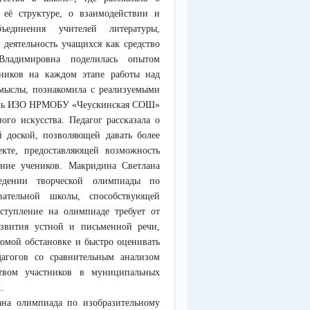
 её структуре, о взаимодействии и
бъединения учителей литературы,
 деятельность учащихся как средство
ладимировна поделилась опытом
ников на каждом этапе работы над
амыслы, познакомила с реализуемыми
тель ИЗО НРМОБУ «Чеускинская СОШ»
ого искусства. Педагог рассказала о
й доской, позволяющей давать более
екте, предоставляющей возможность
ание учеников. Макридина Светлана
едении творческой олимпиады по
вательной школы, способствующей
ступление на олимпиаде требует от
азвития устной и письменной речи,
комой обстановке и быстро оценивать
агогов со сравнительным анализом
твом участников в муниципальных
.
ана олимпиада по изобразительному