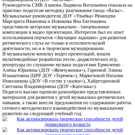
Руководитель СМВ Азанова Людмила Витальевна показала на
практике педагогам методику разучивания танца «Вальс».
Музыкальные руководители ДОУ «Улыбка» Рязанцева
Маргарита Ивановна и Новикова Яна Евгеньевна
представили авторские музыкально - танцевальные
композиции в видео презентации. Интересен был их опыт
использования перчаток «Звучащие ладошки» для развития
ритмического слуха не только в исполнительской
деятельности, но и в творческом музицировании.
В музыкальную копилку видео презентаций, вошли
мультимедийные разработки песен, дидактических игр,
репертуара по слушанию музыки педагогами Ермоленко
Алёны Юрьевны (ДОУ «Жемчужинка»), Гареевой Элины
Ильшатовны (ЦРР ДОУ «Теремок»), Маркеловой Натальи
Николаевны (ДОУ «В гостях у сказки»), Хайретдиновой
Светланы Владимировны (ДОУ «Капелька»).
Педагоги высоко оценили разнообразие представленных
материалов для развития у детей музыкально-ритмических
навыков, а также внесли предложения по содержанию работы
сетевого методического взаимодействия по музыкальному
развитию на следующий учебный год.