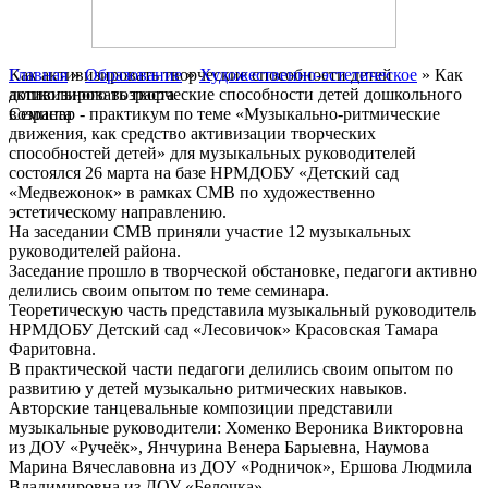
Главная
Как активизировать творческие способности детей
»
Образование
»
Художественно-эстетическое
» Как
активизировать творческие способности детей дошкольного
дошкольного возраста
возраста
Семинар - практикум по теме «Музыкально-ритмические
движения, как средство активизации творческих
способностей детей» для музыкальных руководителей
состоялся 26 марта на базе НРМДОБУ «Детский сад
«Медвежонок» в рамках СМВ по художественно
эстетическому направлению.
На заседании СМВ приняли участие 12 музыкальных
руководителей района.
Заседание прошло в творческой обстановке, педагоги активно
делились своим опытом по теме семинара.
Теоретическую часть представила музыкальный руководитель
НРМДОБУ Детский сад «Лесовичок» Красовская Тамара
Фаритовна.
В практической части педагоги делились своим опытом по
развитию у детей музыкально ритмических навыков.
Авторские танцевальные композиции представили
музыкальные руководители: Хоменко Вероника Викторовна
из ДОУ «Ручеёк», Янчурина Венера Барыевна, Наумова
Марина Вячеславовна из ДОУ «Родничок», Ершова Людмила
Владимировна из ДОУ «Белочка».