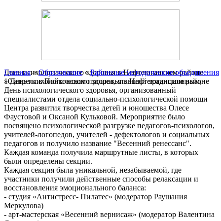
Главная
День психологического здоровья в Нефтеюганском районе
»
Образование
»
Районные методические объединения
» День психологического здоровья в Нефтеюганском районе
10 апреля в Пойковском прошел, ставший традиционным,
День психологического здоровья, организованный
специалистами отдела социально-психологической помощи
Центра развития творчества детей и юношества Олесе
Фаустовой и Оксаной Кульковой. Мероприятие было
посвящено психологической разгрузке педагогов-психологов,
учителей-логопедов, учителей - дефектологов и социальных
педагогов и получило название "Весенний ренессанс".
Каждая команда получила маршрутные листы, в которых
были определены секции.
Каждая секция была уникальной, незабываемой, где
участники получили действенные способы релаксации и
восстановления эмоционального баланса:
- студия «Антистресс- Пилатес» (модератор Раушания
Меркулова)
- арт-мастерская «Весенний вернисаж» (модератор Валентина