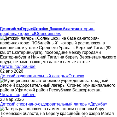
Главная
Детский лагерь «Солнышко» на базе санатория-
»
Отдых детей
»
Детские лагеря
профилактория «Юбилейный».
Детский лагерь «Солнышко» на базе санатория-
профилактория "Юбилейный", который расположен в
живописном уголке Среднего Урала, г. Верхний Тагил (82
км. от Екатеринбурга), посередине между городами
Екатеринбург и Нижний Тагил на берегу Верхнетагильского
пруда, не замерзающего даже в самые лютые
...
Читать подробнее
02 апр 2026
Детский оздоровительный лагерь «Огонек»
Муниципальное автономное учреждение загородный
детский оздоровительный лагерь "Огонек" муниципального
района Уфимский район Республики Башкортостан.
...
Читать подробнее
23 мар 2026
Детский спортивно-оздоровительный лагерь «Дружба»
Лагерь расположен в самом южном сосновом бору
Тюменской области, на берегу красивейшего озера Малая