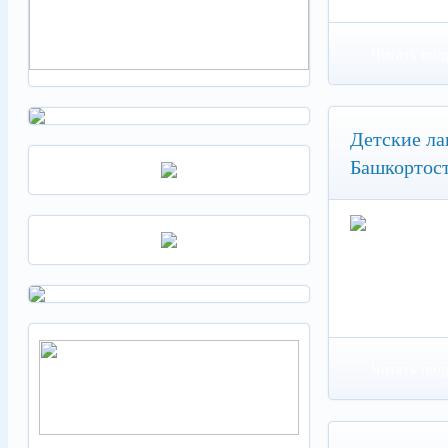
Читать под
Детские ла
Башкортос
Читать под