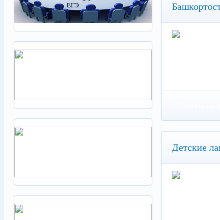
Башкортос
Читать под
Детские ла