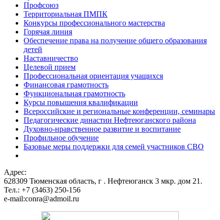
Профсоюз
Территориальная ПМПК
Конкурсы профессионального мастерства
Горячая линия
Обеспечение права на получение общего образования
детей
Наставничество
Целевой прием
Профессиональная ориентация учащихся
Финансовая грамотность
Функциональная грамотность
Курсы повышения квалификации
Всероссийские и региональные конференции, семинары
Педагогические династии Нефтеюганского района
Духовно-нравственное развитие и воспитание
Профильное обучение
Базовые меры поддержки для семей участников СВО
Адрес:
628309 Тюменская область,
г . Нефтеюганск 3 мкр. дом 21.
Тел.: +7 (3463) 250-156
e-mail:conra@admoil.ru