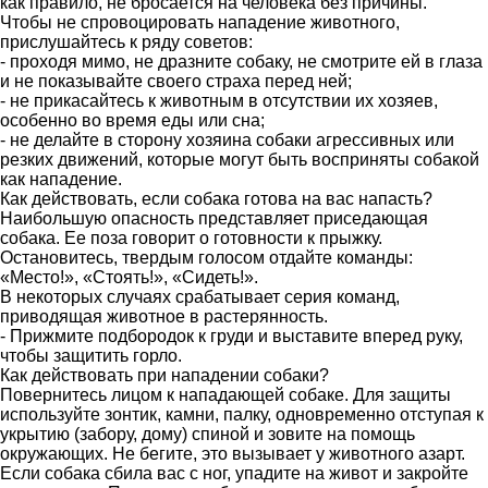
как правило, не бросается на человека без причины.
Чтобы не спровоцировать нападение животного,
прислушайтесь к ряду советов:
- проходя мимо, не дразните собаку, не смотрите ей в глаза
и не показывайте своего страха перед ней;
- не прикасайтесь к животным в отсутствии их хозяев,
особенно во время еды или сна;
- не делайте в сторону хозяина собаки агрессивных или
резких движений, которые могут быть восприняты собакой
как нападение.
Как действовать, если собака готова на вас напасть?
Наибольшую опасность представляет приседающая
собака. Ее поза говорит о готовности к прыжку.
Остановитесь, твердым голосом отдайте команды:
«Место!», «Стоять!», «Сидеть!».
В некоторых случаях срабатывает серия команд,
приводящая животное в растерянность.
- Прижмите подбородок к груди и выставите вперед руку,
чтобы защитить горло.
Как действовать при нападении собаки?
Повернитесь лицом к нападающей собаке. Для защиты
используйте зонтик, камни, палку, одновременно отступая к
укрытию (забору, дому) спиной и зовите на помощь
окружающих. Не бегите, это вызывает у животного азарт.
Если собака сбила вас с ног, упадите на живот и закройте