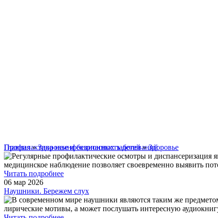
Главная
Профилактика неинфекционных заболеваний
»
Здоровье и безопасность детей
»
Здоровье
Регулярные профилактические осмотры и диспансеризация я
медицинское наблюдение позволяет своевременно выявить поте
Читать подробнее
06 мар 2026
Наушники. Бережем слух
В современном мире наушники являются таким же предметом 
лирические мотивы, а может послушать интересную аудиокни
Читать подробнее