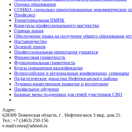
Оценка образования
СОНКО: социально ориентированные некоммерческие о
Профсоюз
Территориальная ПМПК
Конкурсы профессионального мастерства
Горячая линия
Обеспечение права на получение общего образования дет
Наставничество
Целевой прием
Профессиональная ориентация учащихся
Финансовая грамотность
Функциональная грамотность
Курсы повышения квалификации
Всероссийские и региональные конференции, семинары
Педагогические династии Нефтеюганского района
Духовно-нравственное развитие и воспитание
Профильное обучение
Базовые меры поддержки для семей участников СВО
Адрес:
628309 Тюменская область,
г . Нефтеюганск 3 мкр. дом 21.
Тел.: +7 (3463) 250-156
e-mail:conra@admoil.ru