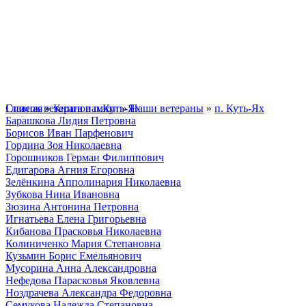
Главная
Список ветеранов п.Куть-Ях
»
Книга памяти
»
Наши ветераны
»
п. Куть-Ях
Барашкова Лидия Петровна
Борисов Иван Парфенович
Гордина Зоя Николаевна
Горошников Герман Филиппович
Едигарова Агния Егоровна
Зелёнкина Апполинария Николаевна
Зубкова Нина Ивановна
Зюзина Антонина Петровна
Игнатьева Елена Григорьевна
Кибанова Прасковья Николаевна
Колиниченко Мария Степановна
Кузьмин Борис Емельянович
Мусорина Анна Александровна
Нефедова Парасковья Яковлевна
Ноздрачева Александра Федоровна
Семукова Надежда Степановна