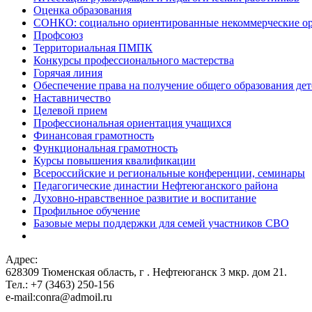
Оценка образования
СОНКО: социально ориентированные некоммерческие о
Профсоюз
Территориальная ПМПК
Конкурсы профессионального мастерства
Горячая линия
Обеспечение права на получение общего образования дет
Наставничество
Целевой прием
Профессиональная ориентация учащихся
Финансовая грамотность
Функциональная грамотность
Курсы повышения квалификации
Всероссийские и региональные конференции, семинары
Педагогические династии Нефтеюганского района
Духовно-нравственное развитие и воспитание
Профильное обучение
Базовые меры поддержки для семей участников СВО
Адрес:
628309 Тюменская область,
г . Нефтеюганск 3 мкр. дом 21.
Тел.: +7 (3463) 250-156
e-mail:conra@admoil.ru