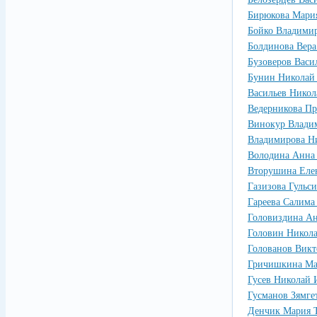
Бирюкова Мари
Бойко Владими
Болдинова Вера
Бузоверов Васи
Бунин Николай
Васильев Нико
Ведерникова Пр
Винокур Влади
Владимирова Н
Володина Анна 
Вторушина Еле
Газизова Гульс
Гареева Салима
Головиздина А
Головин Никол
Голованов Викт
Гричишкина Ма
Гусев Николай 
Гусманов Зямге
Денчик Мария 