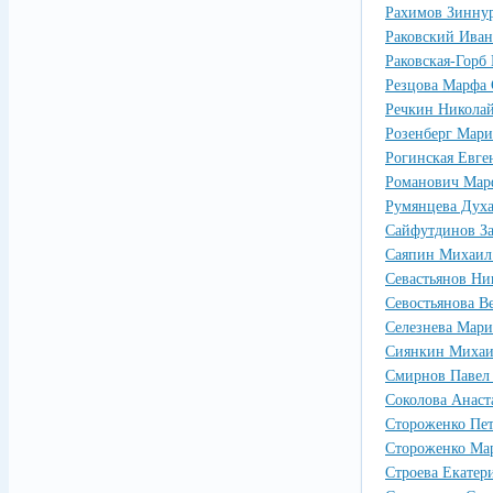
Рахимов Зинну
Раковский Иван
Раковская-Горб
Резцова Марфа 
Речкин Николай
Розенберг Мари
Рогинская Евге
Романович Мар
Румянцева Дух
Сайфутдинов З
Саяпин Михаил
Севастьянов Н
Севостьянова В
Селезнева Мари
Сиянкин Михаи
Смирнов Павел
Соколова Анаст
Стороженко Пет
Стороженко Ма
Строева Екатер