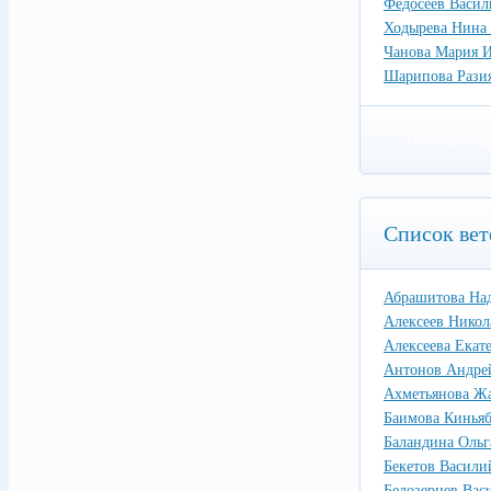
Федосеев Васил
Ходырева Нина
Чанова Мария 
Шарипова Разия
Читать под
Список вет
Абрашитова Над
Алексеев Никол
Алексеева Екат
Антонов Андре
Ахметьянова Ж
Баимова Кинья
Баландина Ольг
Бекетов Васили
Белозерцев Вас