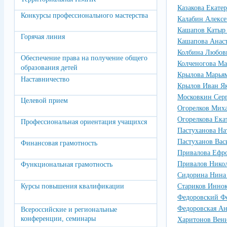
Казакова Екате
Конкурсы профессионального мастерства
Калабин Алексе
Кашапов Катыр
Горячая линия
Кашапова Анаст
Колбина Любов
Обеспечение права на получение общего
Колченогова Ма
образования детей
Крылова Марья
Наставничество
Крылов Иван Я
Московкин Сер
Целевой прием
Огорелков Мих
Огорелкова Ека
Профессиональная ориентация учащихся
Пастуханова На
Пастуханов Ва
Финансовая грамотность
Привалова Ефр
Привалов Никол
Функциональная грамотность
Сидорина Нина 
Курсы повышения квалификации
Стариков Инно
Федоровский Ф
Федоровская Ан
Всероссийские и региональные
конференции, семинары
Харитонов Вен