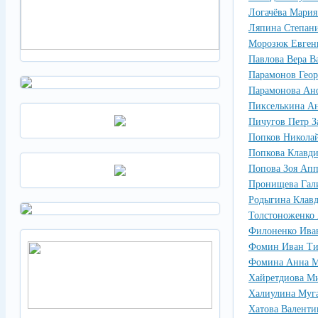
Логачёва Мария
Ляпина Степан
Морозюк Евгени
Павлова Вера В
Парамонов Гео
Парамонова Анф
Пикселькина А
Пичугов Петр З
Попков Николай
Попкова Клавди
Попова Зоя Апп
Пронищева Гал
Родыгина Клав
Толстоноженко 
Филоненко Ива
Фомин Иван Ти
Фомина Анна М
Хайретдиова М
Халиулина Муг
Хатова Валенти