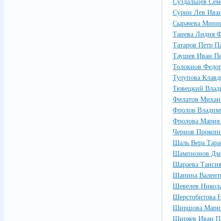
Суздальцев Сем
Сурин Лев Ива
Сырачева Минн
Танева Лидия 
Татаров Петр П
Таушев Иван П
Толокнов Федо
Тулупова Клавд
Тювецкий Влад
Филатов Михаи
Фролов Владим
Фролова Мария
Чернов Прокоп
Шаль Вера Тара
Шампионов Дми
Шараева Таиси
Шанина Валент
Шевелев Никол
Шерстобитова Н
Ширшова Мария
Ширяев Иван П