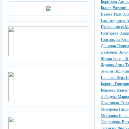
Борисова Анись
Быков Василий
Валеев Раис Ах
Гимазетдинов А
Гребенщиков М
Григорьев Вла
Григорьева Кла
Данилов Георг
Дьяконов Вален
Жуков Василий
Жукова Анна Т
Зензин Васили
Иванова Вера Н
Коркин Григор
Кощеева Валент
Лебедева Мари
Ложников Леон
Мокерова Глафи
Мочалова Елиза
Огорелкова Ев
Очемкин Федор