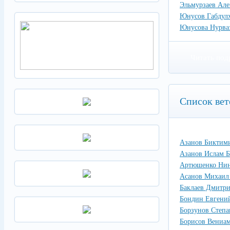
Эльмурзаев Але
Юнусов Габдул
Юнусова Нурва
Читать под
Список вет
Азанов Биктим
Азанов Ислам 
Артюшенко Нин
Асанов Михаил
Баклаев Дмитр
Бондин Евгени
Борзунов Степа
Борисов Вениа