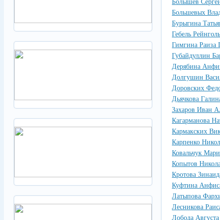
Болышев Серге
Большевых Вла
Бурыгина Татья
Гебель Рейнгол
Гимгина Раиза 
Губайдуллин Ба
Дерябина Анфи
Долгушин Васи
Доровских Фед
Дьячкова Галин
Захаров Иван А
Кагарманова На
Кармакских Вик
Карпенко Нико
Ковальчук Мари
Копытов Никол
Кротова Зинаид
Куфтина Анфис
Латыпова Фарх
Лесникова Раис
Лобода Августа