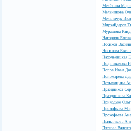
Мелёхина Мари
Мельникова Ол
Мельничук Ива
Мирхайдаров Т
Мурашова Раид
Нагорняк Елена
Носиков Васил
Носикова Евге
Пахольницкая Е
Подшивалова Н
Попов Иван Да
Пономарева Да
Потылицына Ан
Праздников Се
Праздникова Кл
Приходько Ольг
Прокофьева Мар
Прокофьева Ана
Пыльчикова Ан
Пяткова Валент