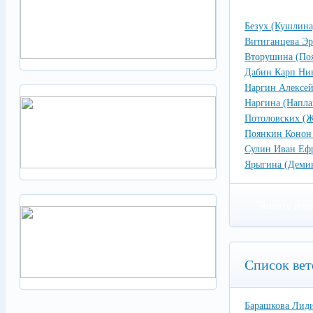
Безух (Кушлина
Витиганцева Э
Вторушина (Поя
Дабин Карп Ни
Наргин Алексе
Наргина (Напла
Потоловских (Ж
Поянкин Конон
Сулин Иван Еф
Ярыгина (Деми
Читать под
Список вет
Барашкова Лиди