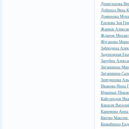
Дериглазова Ве
Добрица Вера К
Доминова Муна
Ерохова Зоя Гр
Жарков Алексан
Жданов Михаил
Жуганова Мари
Забродина Алек
Задорожная Ека
Зарубин Алекса
Зиганшина Мар
Зиганшина Сали
Зиятдинова Ал
Иванова Нина Г
Ильиных Праско
Кайгородов Ив
Карасев Васили
Каримова Анна
Кветко Максим
Кимайкина Евд