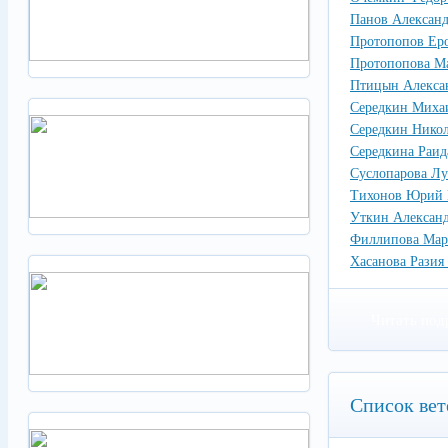
Панов Александ
Протопопов Ер
Протопопова М
Птицын Алекса
Середкин Миха
Середкин Никол
Середкина Раид
Суслопарова Лу
Тихонов Юрий
Уткин Александ
Филлипова Мар
Хасанова Разия
Читать под
Список вет