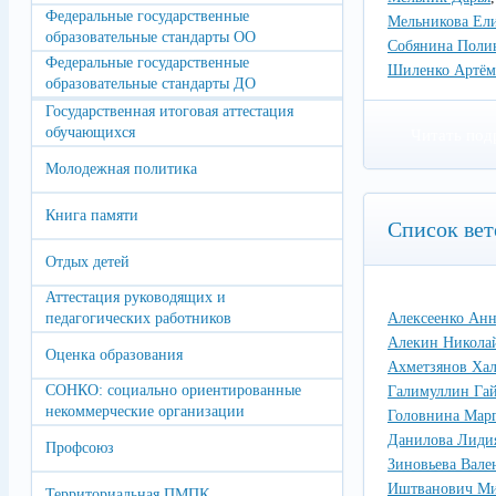
Федеральные государственные
Мельникова Ели
образовательные стандарты ОО
Собянина Поли
Федеральные государственные
Шиленко Артём
образовательные стандарты ДО
Государственная итоговая аттестация
обучающихся
Читать под
Молодежная политика
Книга памяти
Список вет
Отдых детей
Аттестация руководящих и
педагогических работников
Алексеенко Анн
Алекин Никола
Оценка образования
Ахметзянов Ха
СОНКО: социально ориентированные
Галимуллин Га
некоммерческие организации
Головнина Марг
Данилова Лиди
Профсоюз
Зиновьева Вале
Иштванович Ми
Территориальная ПМПК