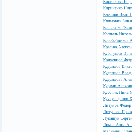
Кириллова Наде
Кириченко Нико
Клевцов Иван 
Климович Зина
Коваленко Фаи
Коппель Инголь
Коробейников А
Красько Алекса
Кубагушев Ирик
Кричевцов Фед
Кудряшов Викт
Кудряшов Влад
Кудряшова Алек
Курман Алексан
Кусочик Нина 
Кучкульдинов 
Литунов Федор
Литунова Прас
Лукащук Серге
Ломак Анна Ан
Малькевич Ста