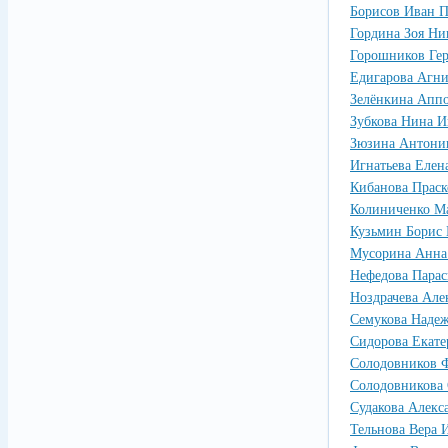
Борисов Иван 
Гордина Зоя Ни
Горошников Ге
Едигарова Агни
Зелёнкина Апп
Зубкова Нина И
Зюзина Антони
Игнатьева Елен
Кибанова Праск
Колиниченко М
Кузьмин Борис
Мусорина Анна
Нефедова Парас
Ноздрачева Але
Семукова Надеж
Сидорова Екате
Солодовников 
Солодовникова 
Судакова Алекс
Тельнова Вера 