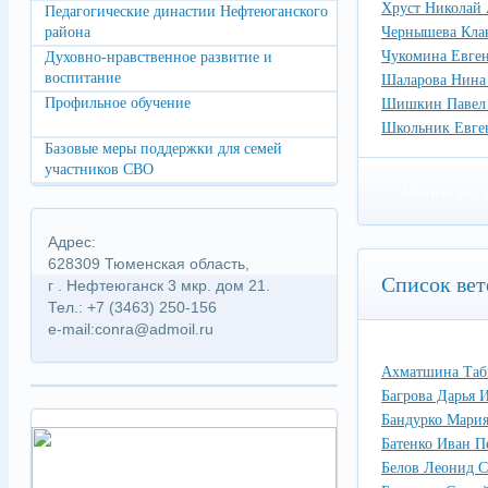
Хруст Николай 
Педагогические династии Нефтеюганского
района
Чернышева Кла
Чукомина Евге
Духовно-нравственное развитие и
воспитание
Шаларова Нина
Профильное обучение
Шишкин Павел
Школьник Евге
Базовые меры поддержки для семей
участников СВО
Читать под
Адрес:
628309 Тюменская область,
Список вет
г . Нефтеюганск 3 мкр. дом 21.
Тел.: +7 (3463) 250-156
e-mail:conra@admoil.ru
Ахматшина Таб
Багрова Дарья 
Бандурко Мари
Батенко Иван П
Белов Леонид С