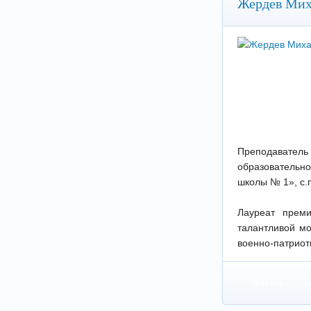
Жердев Мих
Преподаватель
образовательн
школы № 1», с.
Лауреат прем
талантливой мо
военно-патриоти
Читать подр