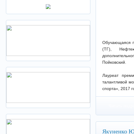
Обучающаяся п
(ТГ), Нефте
дополнительног
Пойковский.
Лауреат прем
талантливой мо
спорта», 2017 г
Читать подр
Якуненко Ю