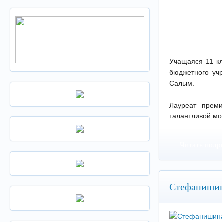
Учащаяся 11 к
бюджетного уч
Салым.
Лауреат прем
талантливой мол
Читать подр
Стефанишин