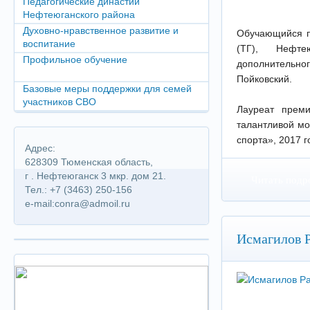
Педагогические династии
Нефтеюганского района
Духовно-нравственное развитие и
Обучающийся п
воспитание
(ТГ), Нефте
Профильное обучение
дополнительног
Пойковский.
Базовые меры поддержки для семей
участников СВО
Лауреат прем
талантливой мо
спорта», 2017 г
Адрес:
628309 Тюменская область,
г . Нефтеюганск 3 мкр. дом 21.
Читать подр
Тел.: +7 (3463) 250-156
e-mail:conra@admoil.ru
Исмагилов 