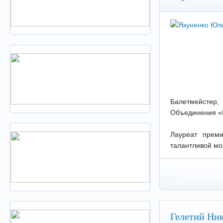
Балетмейстер
Объединения «К
Лауреат прем
талантливой мол
Читать подр
Гелетий Ни