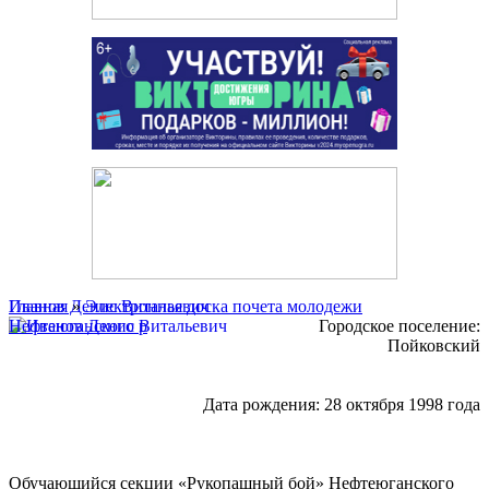
Главная
Иванов Денис Витальевич
»
Электронная доска почета молодежи
Нефтеюганского р
Городское поселение:
Пойковский
Дата рождения: 28 октября 1998 года
Обучающийся секции «Рукопашный бой» Нефтеюганского