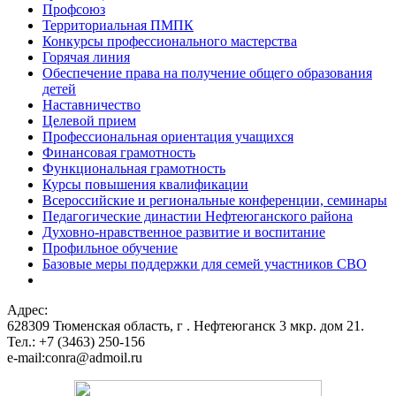
Профсоюз
Территориальная ПМПК
Конкурсы профессионального мастерства
Горячая линия
Обеспечение права на получение общего образования
детей
Наставничество
Целевой прием
Профессиональная ориентация учащихся
Финансовая грамотность
Функциональная грамотность
Курсы повышения квалификации
Всероссийские и региональные конференции, семинары
Педагогические династии Нефтеюганского района
Духовно-нравственное развитие и воспитание
Профильное обучение
Базовые меры поддержки для семей участников СВО
Адрес:
628309 Тюменская область,
г . Нефтеюганск 3 мкр. дом 21.
Тел.: +7 (3463) 250-156
e-mail:conra@admoil.ru