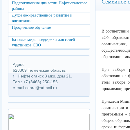
Семейное о
Педагогические династии Нефтеюганского
района
Духовно-нравственное развитие и
воспитание
Профильное обучение
В соответствии
«Об образова
Базовые меры поддержки для семей
организациях,
участников СВО
осуществляющих
образование мо
Адрес:
При выборе р
628309 Тюменская область,
г . Нефтеюганск 3 мкр. дом 21.
образования в 
Тел.: +7 (3463) 250-156
этом выборе о
e-mail:conra@admoil.ru
проживают, пре
Приказом Минпр
организации и 
программам - 
общего образова
сроки информи