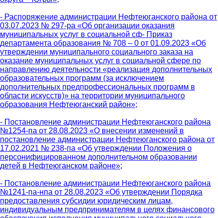
- Распоряжение администрации Нефтеюганского района от
03.07.2023 № 297-ра «Об организации оказания
муниципальных услуг в социальной сф- Приказ
департамента образования № 708 – 0 от 01.09.2023 «Об
утверждении муниципального социального заказа на
оказание муниципальных услуг в социальной сфере по
направлению деятельности «реализация дополнительных
образовательных программ (за исключением
дополнительных предпрофессиональных программ в
области искусств)» на территории муниципального
образования Нефтеюганский район»;
- Постановление администрации Нефтеюганского района
№1254-па от 28.08.2023 «О внесении изменений в
постановление администрации Нефтеюганского района от
17.02.2021 № 238-па «Об утверждении Положения о
персонифицированном дополнительном образовании
детей в Нефтеюганском районе»;
- Постановление администрации Нефтеюганского района
№1241-па-нпа от 28.08.2023 «Об утверждении Порядка
предоставления субсидии юридическим лицам,
индивидуальным предпринимателям в целях финансового