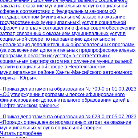
обеспечения исполнения муниципального социального
заказа на оказание муниципальных услуг в социальной
сфере в соответствии с Федеральным законом «О
государственном (муниципальном) заказе на оказание
государственных (муниципальных) услуг в социальной
сфере» на оплату соглашения о финансовом обеспечении
затрат, связанных с оказанием муниципальных услуг в
социальной сфере по направлению деятельности
«реализация дополнительных образовательных программ
(за исключением дополнительных предпрофессиональных
программ в области искусств)» в соответствии с
социальным сертификатом на получение муниципальной
услуги в социальной сфере в Нефтеюганском
муниципальном районе Ханты-Мансийского автономного
округа – Югры»;
- Приказ департамента образования № 709-0 от 01.09.2023
«Об утверждении программы персонифицированного
финансирования дополнительного образования детей в
Нефтеюганском районе»;
- Приказ департамента образования № 628-0 от 05.07.2023
«Порядок определения нормативных затрат на оказание
муниципальных услуг в социальной сфере»;
Читать подробнее