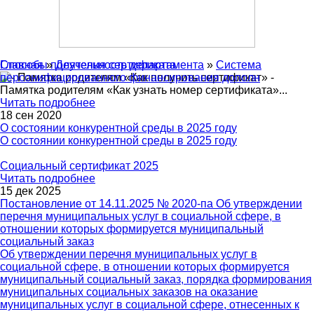
Главная
Способы получения сертификата
»
Деятельность департамента
»
Система
персонифицированного финансирования дополн
- Памятка родителям «Как получить сертификат» -
Памятка родителям «Как узнать номер сертификата»
...
Читать подробнее
18 сен 2020
О состоянии конкурентной среды в 2025 году
О состоянии конкурентной среды в 2025 году
Социальный сертификат 2025
Читать подробнее
15 дек 2025
Постановление от 14.11.2025 № 2020-па Об утверждении
перечня муниципальных услуг в социальной сфере, в
отношении которых формируется муниципальный
социальный заказ
Об утверждении перечня муниципальных услуг в
социальной сфере, в отношении которых формируется
муниципальный социальный заказ, порядка формирования
муниципальных социальных заказов на оказание
муниципальных услуг в социальной сфере, отнесенных к