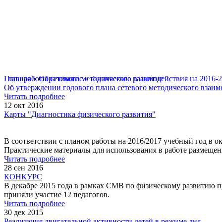
Главная
План работы сетевого методического взаимодействия на 2016-
»
Образование
»
Физическое развитие
Об утверждении годового плана сетевого методического взаим
Читать подробнее
12 окт 2016
Карты "Диагностика физического развития"
В соответствии с планом работы на 2016/2017 учебный год в о
Практические материалы для использования в работе размещен
Читать подробнее
28 сен 2016
КОНКУРС
В декабре 2015 года в рамках СМВ по физическому развитию 
приняли участие 12 педагогов.
Читать подробнее
30 дек 2015
Реализация двигательной активности детей в режиме дня