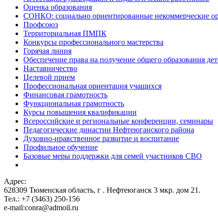
Оценка образования
СОНКО: социально ориентированные некоммерческие о
Профсоюз
Территориальная ПМПК
Конкурсы профессионального мастерства
Горячая линия
Обеспечение права на получение общего образования дет
Наставничество
Целевой прием
Профессиональная ориентация учащихся
Финансовая грамотность
Функциональная грамотность
Курсы повышения квалификации
Всероссийские и региональные конференции, семинары
Педагогические династии Нефтеюганского района
Духовно-нравственное развитие и воспитание
Профильное обучение
Базовые меры поддержки для семей участников СВО
Адрес:
628309 Тюменская область,
г . Нефтеюганск 3 мкр. дом 21.
Тел.: +7 (3463) 250-156
e-mail:conra@admoil.ru