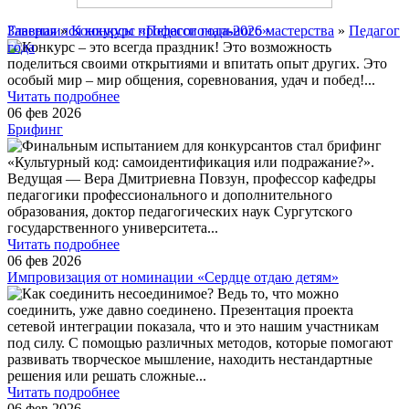
Главная
Завершился конкурс «Педагог года-2026»
»
Конкурсы профессионального мастерства
»
Педагог
года
Конкурс – это всегда праздник! Это возможность
поделиться своими открытиями и впитать опыт других. Это
особый мир – мир общения, соревнования, удач и побед!
...
Читать подробнее
06 фев 2026
Брифинг
Финальным испытанием для конкурсантов стал брифинг
«Культурный код: самоидентификация или подражание?».
Ведущая — Вера Дмитриевна Повзун, профессор кафедры
педагогики профессионального и дополнительного
образования, доктор педагогических наук Сургутского
государственного университета
...
Читать подробнее
06 фев 2026
Импровизация от номинации «Сердце отдаю детям»
Как соединить несоединимое? Ведь то, что можно
соединить, уже давно соединено. Презентация проекта
сетевой интеграции показала, что и это нашим участникам
под силу. С помощью различных методов, которые помогают
развивать творческое мышление, находить нестандартные
решения или решать сложные
...
Читать подробнее
06 фев 2026