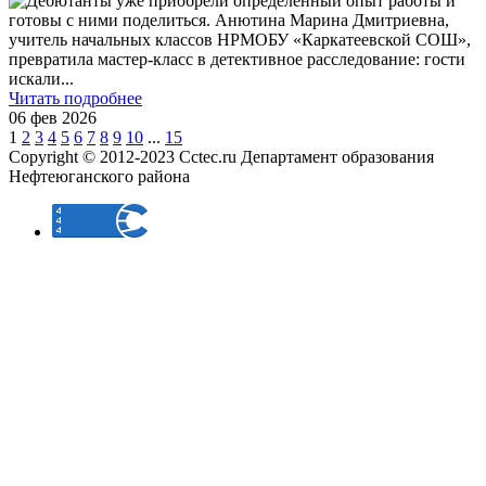
Дебютанты уже приобрели определённый опыт работы и
готовы с ними поделиться. Анютина Марина Дмитриевна,
учитель начальных классов НРМОБУ «Каркатеевской СОШ»,
превратила мастер-класс в детективное расследование: гости
искали
...
Читать подробнее
06 фев 2026
1
2
3
4
5
6
7
8
9
10
...
15
Copyright © 2012-2023 Cctec.ru
Департамент образования
Нефтеюганского района